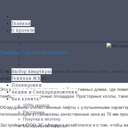
Отдел продаж:
8 (495) 104-80-28
Главная
О проекте
Концепция Проекта
Инфраструктура
Новости
Главная
/
Новости проекта
ЖК Новоград Монино
Ход Строительства
Документация
Выбор квартиры
Благодаря тому, что построены межкомнатные стены, ремонт 
Генплан ЖК
финансовым затратам.
Планировки
Это уютные теплые квартиры в 7-миэтажных домах, где поми
Акции и Спецпредложения
тамбурные и колясочные площадки. Просторные холлы, также
Как купить?
100% оплата
Оборудованы отечественные лифты с улучшенными характер
Рассрочка
теплоизоляции установлены качественные окна из 70 мм пр
Покупка в ипотеку
Застройщик ООО ЗС «Аверус» позаботился и о том, чтобы в
Материнский капитал