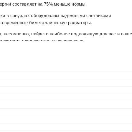
нергии составляет на 75% меньше нормы.
яки в санузлах оборудованы надежными счетчиками
т современные биметаллические радиаторы.
ы, несомненно, найдете наиболее подходящую для вас и ваш
 просмотр, предварительно записавшись.