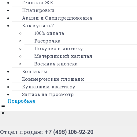
Генплан ЖК
важных решений и новых начинаний.
Планировки
Подробнее
Акции и Спецпредложения
Как купить?
Квартира на старте с выгодой до
100% оплата
1 900 000 рублей
Рассрочка
При покупке квартиры на этапе строительства
Покупка в ипотеку
по договору долевого участия (ДДУ) стоимость
Материнский капитал
может быть до 1 900 000 ₽ ниже, чем у
Военная ипотека
аналогичной готовой квартиры, реализуемой по
Контакты
договору купли-продажи (ДКП). Разница в цене
Коммерческие площади
обусловлена стадией готовности объекта и
Купившим квартиру
условиями приобретения.
Запись на просмотр
Подробнее
Отдел продаж:
+7 (495) 106-92-20