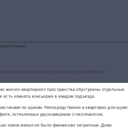
в квартире значительно сокращается по времени и
мо жилого квартирного пространства обустроены отдельные
 есть комната консьержа в каждом подъезде.
истиками по шумам. Непосредственно в квартирах для шумо
офиля, остекленные двухкамерным стеклопакетом.
аше новое жилье не было финансово затратным. Дома