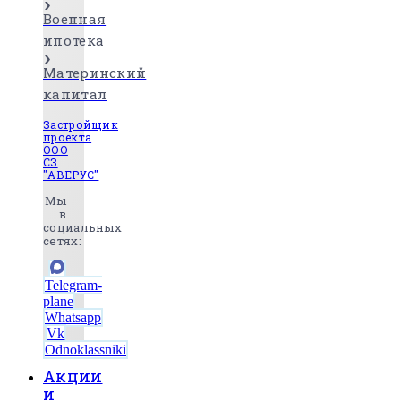
Военная
ипотека
Материнский
капитал
Застройщик
проекта
ООО
СЗ
"АВЕРУС"
Мы
в
социальных
сетях:
Telegram-
plane
Whatsapp
Vk
Odnoklassniki
Акции
и