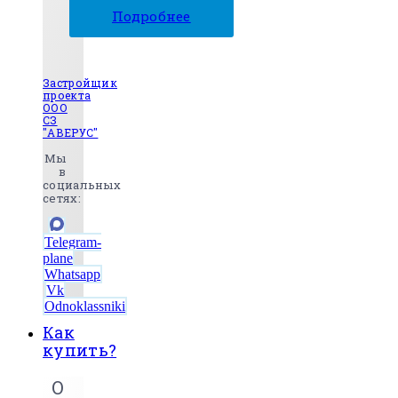
Подробнее
Застройщик
проекта
ООО
СЗ
"АВЕРУС"
Мы
в
социальных
сетях:
Telegram-
plane
Whatsapp
Vk
Odnoklassniki
Как
купить?
О