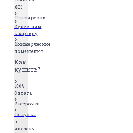
ЖК
Планировки
Купившим
квартиру
Коммерческие
помещения
Как
купить?
100%
Оплата
Рассрочка
Покупка
в
ипотеку