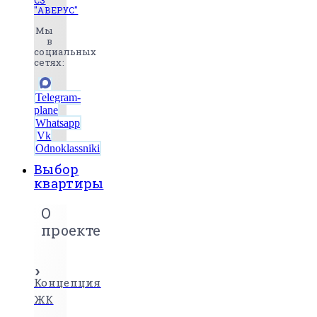
СЗ
"АВЕРУС"
Мы
в
социальных
сетях:
Telegram-
plane
Whatsapp
Vk
Odnoklassniki
Выбор
квартиры
О
проекте
Концепция
ЖК