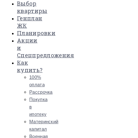
Выбор
квартиры
Генплан
ЖК
Планировки
Акции
и
Спецпредложения
Как
купить?
100%
оплата
Рассрочка
Покупка
в
ипотеку
Материнский
капитал
Военная