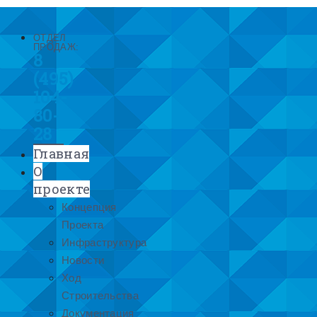
ОТДЕЛ
ПРОДАЖ:
8
(495)
104-
80-
28
Главная
О
проекте
Концепция
Проекта
Инфраструктура
Новости
Ход
Строительства
Документация