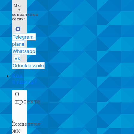
Мы
в
социальных
сетях:
Telegram-
plane
Whatsapp
Vk
Odnoklassniki
Как
купить?
О
проекте
Концепция
ЖК