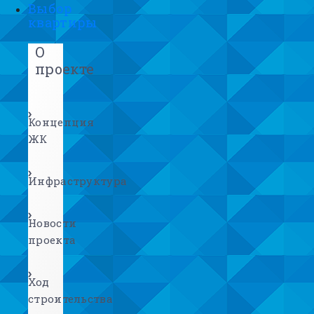
Выбор
квартиры
О
проекте
Концепция
ЖК
Инфраструктура
Новости
проекта
Ход
строительства