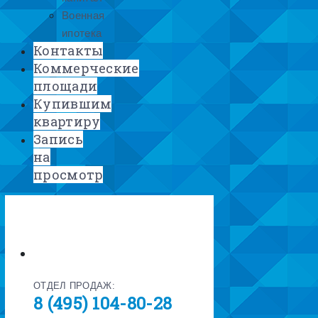
Военная
ипотека
Контакты
Коммерческие
площади
Купившим
квартиру
Запись
на
просмотр
ОТДЕЛ ПРОДАЖ:
8 (495) 104-80-28