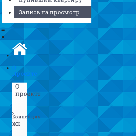
Запись на просмотр
О
Проекте
О
проекте
Концепция
ЖК