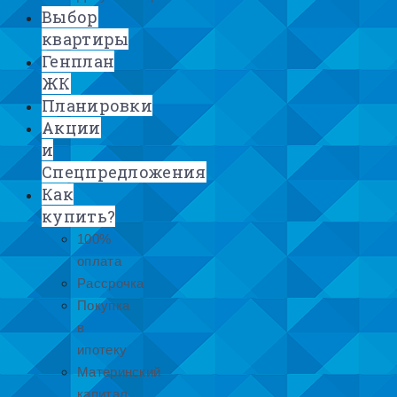
Выбор
квартиры
Генплан
ЖК
Планировки
Акции
и
Спецпредложения
Как
купить?
100%
оплата
Рассрочка
Покупка
в
ипотеку
Материнский
капитал