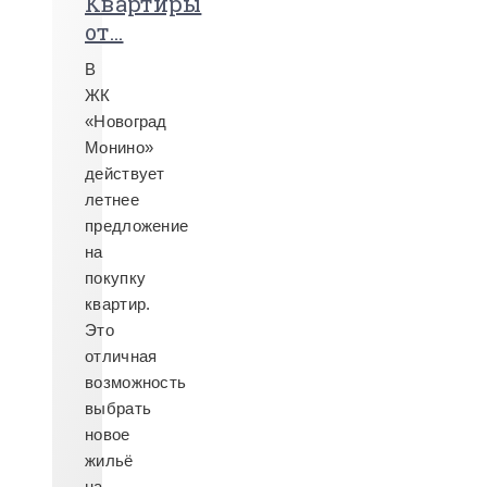
Квартиры
от...
В
ЖК
«Новоград
Монино»
действует
летнее
предложение
на
покупку
квартир.
Это
отличная
возможность
выбрать
новое
жильё
на