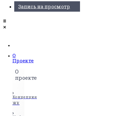
Запись на просмотр
О
Проекте
О
проекте
Концепция
ЖК