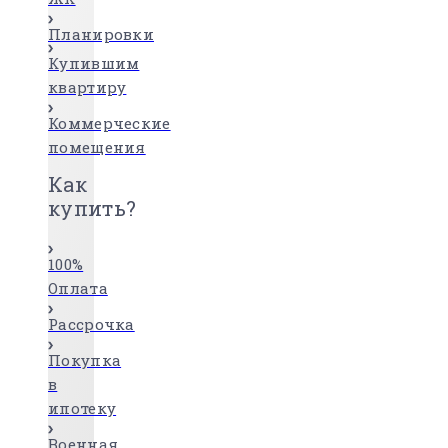
Планировки
Купившим
квартиру
Коммерческие
помещения
Как
купить?
100%
Оплата
Рассрочка
Покупка
в
ипотеку
Военная