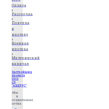
Оплата
Рассрочка
Покупка
в
ипотеку
Военная
ипотека
Материнский
капитал
Застройщик
проекта
ООО
СЗ
"АВЕРУС"
Мы
в
социальных
сетях: