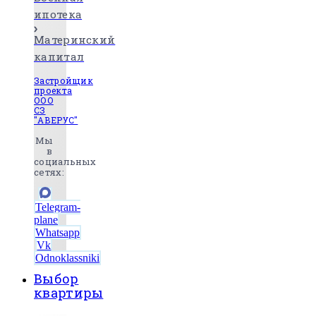
ипотека
Материнский
капитал
Застройщик
проекта
ООО
СЗ
"АВЕРУС"
Мы
в
социальных
сетях:
Telegram-
plane
Whatsapp
Vk
Odnoklassniki
Выбор
квартиры