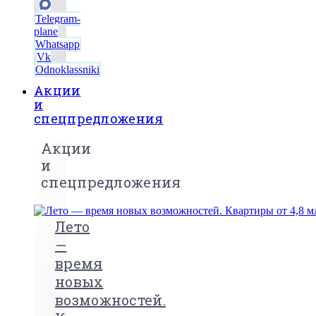
Telegram-
plane
Whatsapp
Vk
Odnoklassniki
Акции
и
спецпредложения
Акции
и
спецпредложения
Лето
—
время
новых
возможностей.