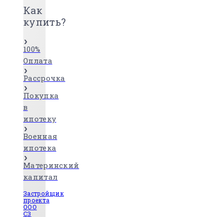
Как
купить?
100%
Оплата
Рассрочка
Покупка
в
ипотеку
Военная
ипотека
Материнский
капитал
Застройщик
проекта
ООО
СЗ