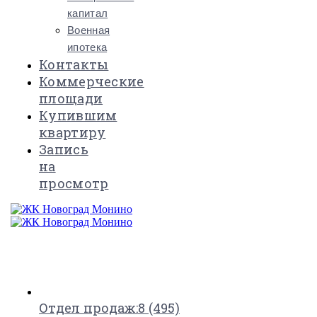
капитал
Военная
ипотека
Контакты
Коммерческие
площади
Купившим
квартиру
Запись
на
просмотр
×
Отдел продаж:
8 (495)