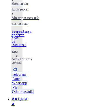
Военная
ипотека
Материнский
капитал
Застройщик
проекта
ООО
СЗ
"АВЕРУС"
Мы
в
социальных
сетях:
Telegram-
plane
Whatsapp
Vk
Odnoklassniki
Акции
и