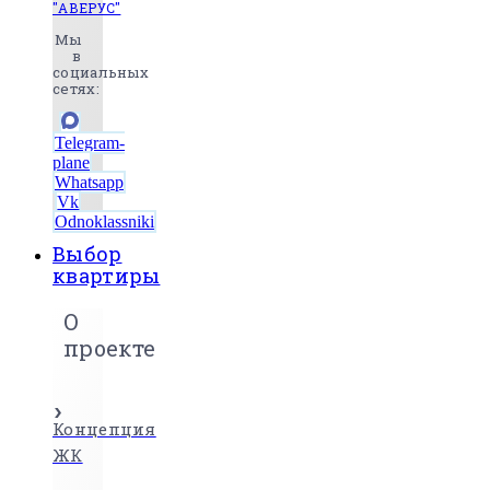
"АВЕРУС"
Мы
в
социальных
сетях:
Telegram-
plane
Whatsapp
Vk
Odnoklassniki
Выбор
квартиры
О
проекте
Концепция
ЖК