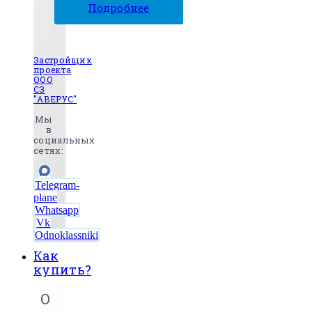
Подробнее
Застройщик
проекта
ООО
СЗ
"АВЕРУС"
Мы
в
социальных
сетях:
Telegram-
plane
Whatsapp
Vk
Odnoklassniki
Как
купить?
О