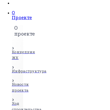
О
Проекте
О
проекте
Концепция
ЖК
Инфраструктура
Новости
проекта
Ход
строительства