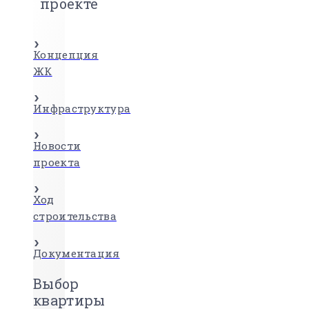
проекте
Концепция
ЖК
Инфраструктура
Новости
проекта
Ход
строительства
Документация
Выбор
квартиры