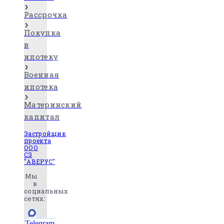
Рассрочка
Покупка
в
ипотеку
Военная
ипотека
Материнский
капитал
Застройщик
проекта
ООО
СЗ
"АВЕРУС"
Мы
в
социальных
сетях:
Telegram-