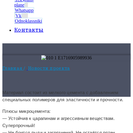
plane
Whatsapp
Vk
Odnoklassniki
Контакты
8 (495) 525-56-56
ЗАКАЗАТЬ ЗВОНОК
Главная
/
Новости проекта
Микроцемент
Материал состоит из мелкого цемента с добавлением
специальных полимеров для эластичности и прочности.
Плюсы микроцемента:
— Устойчив к царапинам и агрессивным веществам.
Суперпрочный!
— Не боится пыли и загрязнений. Не остаётся пятен