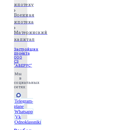
ипотеку
Военная
ипотека
Материнский
капитал
Застройщик
проекта
ООО
СЗ
"АВЕРУС"
Мы
в
социальных
сетях:
Telegram-
plane
Whatsapp
Vk
Odnoklassniki