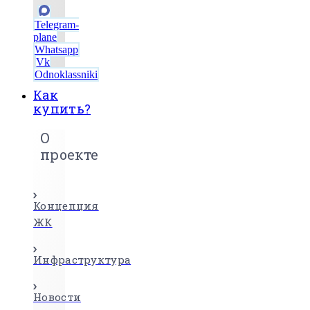
Telegram-
plane
Whatsapp
Vk
Odnoklassniki
Как
купить?
О
проекте
Концепция
ЖК
Инфраструктура
Новости