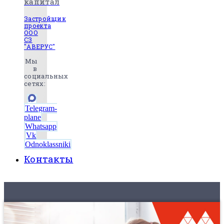
капитал
Застройщик
проекта
ООО
СЗ
"АВЕРУС"
Мы
в
социальных
сетях:
Telegram-
plane
Whatsapp
Vk
Odnoklassniki
Контакты
8 (495) 525-56-56
ЗАКАЗАТЬ ЗВОНОК