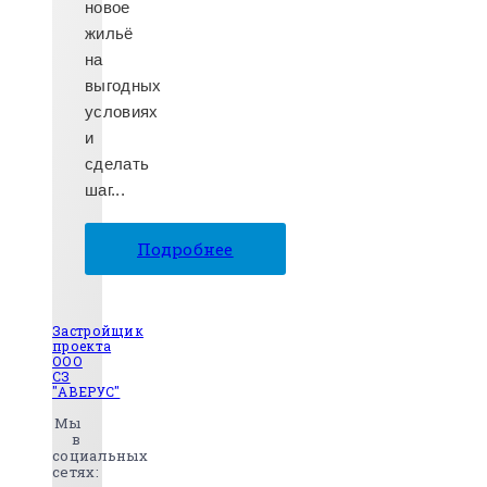
новое
жильё
на
выгодных
условиях
и
сделать
шаг...
Подробнее
Застройщик
проекта
ООО
СЗ
"АВЕРУС"
Мы
в
социальных
сетях: