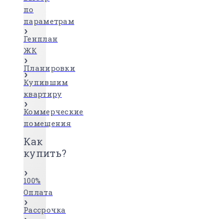
по
параметрам
Генплан
ЖК
Планировки
Купившим
квартиру
Коммерческие
помещения
Как
купить?
100%
Оплата
Рассрочка