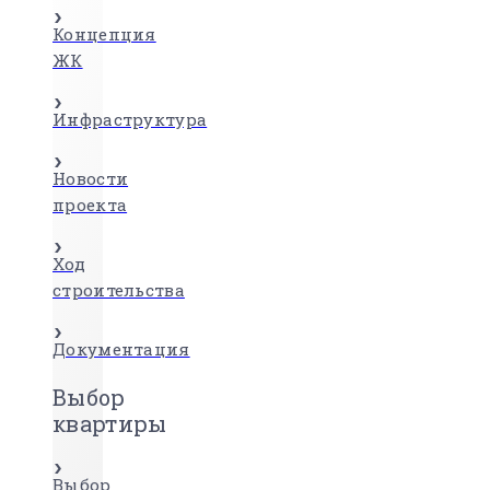
Концепция
ЖК
Инфраструктура
Новости
проекта
Ход
строительства
Документация
Выбор
квартиры
Выбор