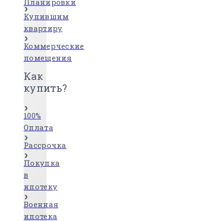
Планировки
Купившим
квартиру
Коммерческие
помещения
Как
купить?
100%
Оплата
Рассрочка
Покупка
в
ипотеку
Военная
ипотека