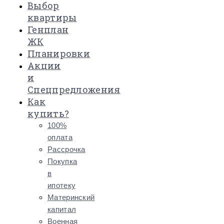
Выбор
квартиры
Генплан
ЖК
Планировки
Акции
и
Спецпредложения
Как
купить?
100%
оплата
Рассрочка
Покупка
в
ипотеку
Материнский
капитал
Военная