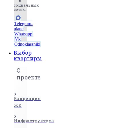
в
социальных
сетях:
Telegram-
plane
Whatsapp
Vk
Odnoklassniki
Выбор
квартиры
О
проекте
Концепция
ЖК
Инфраструктура