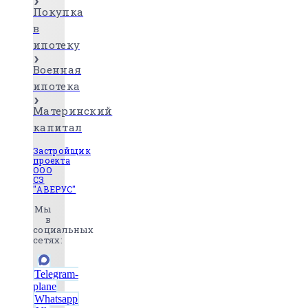
Покупка
в
ипотеку
Военная
ипотека
Материнский
капитал
Застройщик
проекта
ООО
СЗ
"АВЕРУС"
Мы
в
социальных
сетях:
Telegram-
plane
Whatsapp