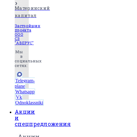
Материнский
капитал
Застройщик
проекта
ООО
СЗ
"АВЕРУС"
Мы
в
социальных
сетях:
Telegram-
plane
Whatsapp
Vk
Odnoklassniki
Акции
и
спецпредложения
Акции