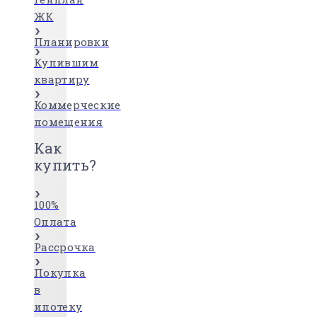
ЖК
Планировки
Купившим
квартиру
Коммерческие
помещения
Как
купить?
100%
Оплата
Рассрочка
Покупка
в
ипотеку