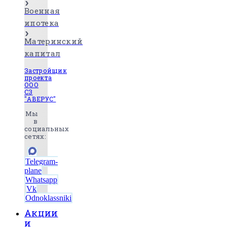
Военная
ипотека
Материнский
капитал
Застройщик
проекта
ООО
СЗ
"АВЕРУС"
Мы
в
социальных
сетях:
Telegram-
plane
Whatsapp
Vk
Odnoklassniki
Акции
и