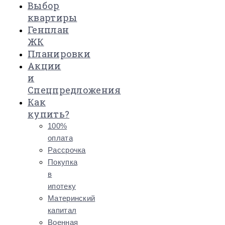
Выбор
квартиры
Генплан
ЖК
Планировки
Акции
и
Спецпредложения
Как
купить?
100%
оплата
Рассрочка
Покупка
в
ипотеку
Материнский
капитал
Военная