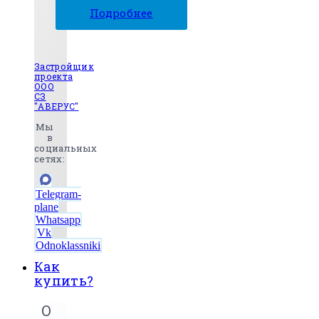
Подробнее
Застройщик
проекта
ООО
СЗ
"АВЕРУС"
Мы
в
социальных
сетях:
Telegram-
plane
Whatsapp
Vk
Odnoklassniki
Как
купить?
О