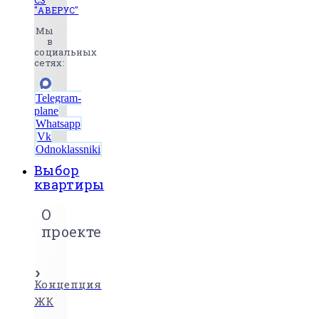
СЗ
"АВЕРУС"
Мы
в
социальных
сетях:
Telegram-
plane
Whatsapp
Vk
Odnoklassniki
Выбор
квартиры
О
проекте
Концепция
ЖК