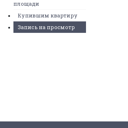
площади
Купившим квартиру
Запись на просмотр
 Проекте
вартиры
ложения
 купить?
онтакты
8 (495) 525-56-56
ЗАКАЗАТЬ ЗВОНОК