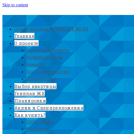
Skip to content
Отдел продаж:
8 (495) 104-80-28
Главная
О проекте
Концепция Проекта
Инфраструктура
Новости
Ход Строительства
Документация
Выбор квартиры
Генплан ЖК
Планировки
Акции и Спецпредложения
Как купить?
100% оплата
Рассрочка