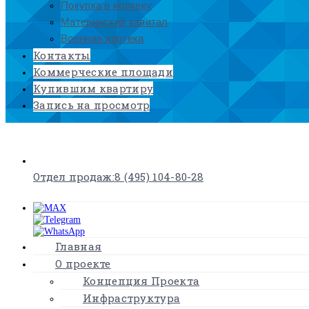
Покупка в ипотеку
Материнский капитал
Военная ипотека
Контакты
Коммерческие площади
Купившим квартиру
Запись на просмотр
×
Отдел продаж:
8 (495) 104-80-28
Главная
О проекте
Концепция Проекта
Инфраструктура