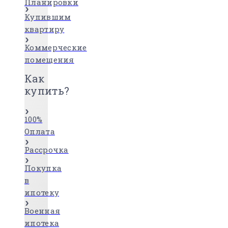
Планировки
Купившим
квартиру
Коммерческие
помещения
Как
купить?
100%
Оплата
Рассрочка
Покупка
в
ипотеку
Военная
ипотека