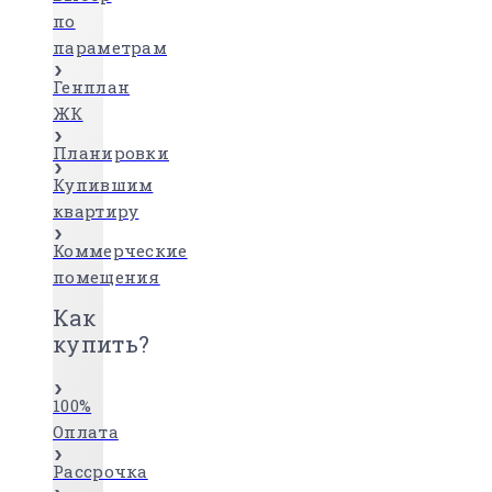
по
параметрам
Генплан
ЖК
Планировки
Купившим
квартиру
Коммерческие
помещения
Как
купить?
100%
Оплата
Рассрочка