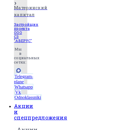
Материнский
капитал
Застройщик
проекта
ООО
СЗ
"АВЕРУС"
Мы
в
социальных
сетях:
Telegram-
plane
Whatsapp
Vk
Odnoklassniki
Акции
и
спецпредложения
Акции