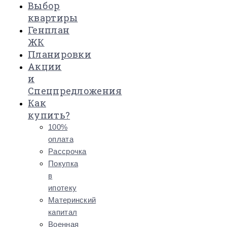
Выбор
квартиры
Генплан
ЖК
Планировки
Акции
и
Спецпредложения
Как
купить?
100%
оплата
Рассрочка
Покупка
в
ипотеку
Материнский
капитал
Военная