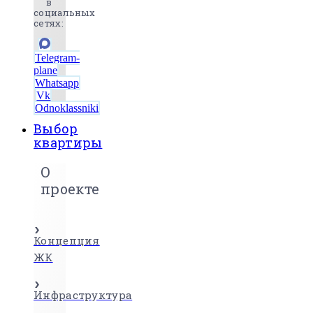
в
социальных
сетях:
Telegram-
plane
Whatsapp
Vk
Odnoklassniki
Выбор
квартиры
О
проекте
Концепция
ЖК
Инфраструктура