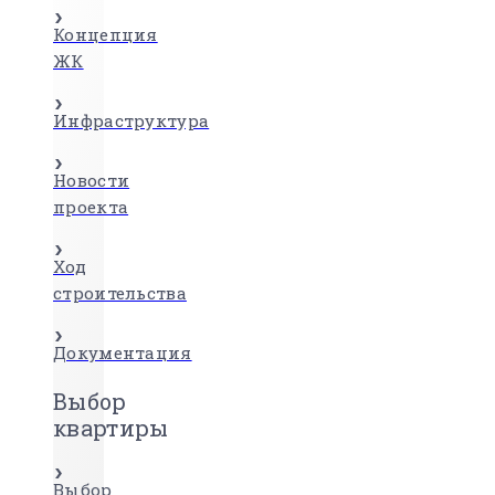
Концепция
ЖК
Инфраструктура
Новости
проекта
Ход
строительства
Документация
Выбор
квартиры
Выбор