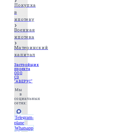
Покупка
в
ипотеку
Военная
ипотека
Материнский
капитал
Застройщик
проекта
ООО
СЗ
"АВЕРУС"
Мы
в
социальных
сетях:
Telegram-
plane
Whatsapp