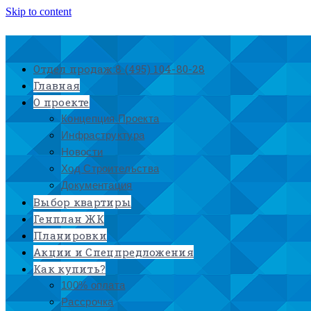
Skip to content
Отдел продаж:
8 (495) 104-80-28
Главная
О проекте
Концепция Проекта
Инфраструктура
Новости
Ход Строительства
Документация
Выбор квартиры
Генплан ЖК
Планировки
Акции и Спецпредложения
Как купить?
100% оплата
Рассрочка