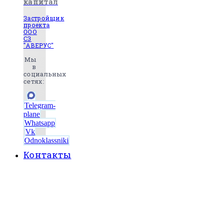
капитал
Застройщик
проекта
ООО
СЗ
"АВЕРУС"
Мы
в
социальных
сетях:
Telegram-
plane
Whatsapp
Vk
Odnoklassniki
Контакты
8 (495) 525-56-56
ЗАКАЗАТЬ ЗВОНОК