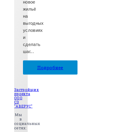
новое
жильё
на
выгодных
условиях
и
сделать
шаг...
Подробнее
Застройщик
проекта
ООО
СЗ
"АВЕРУС"
Мы
в
социальных
сетях: