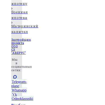
ипотеку
Военная
ипотека
Материнский
капитал
Застройщик
проекта
ООО
СЗ
"АВЕРУС"
Мы
в
социальных
сетях:
Telegram-
plane
Whatsapp
Vk
Odnoklassniki