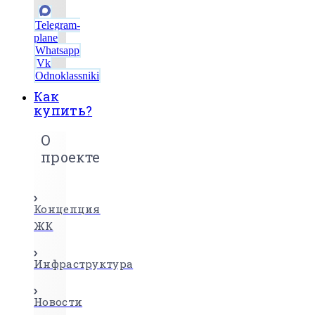
Telegram-
plane
Whatsapp
Vk
Odnoklassniki
Как
купить?
О
проекте
Концепция
ЖК
Инфраструктура
Новости