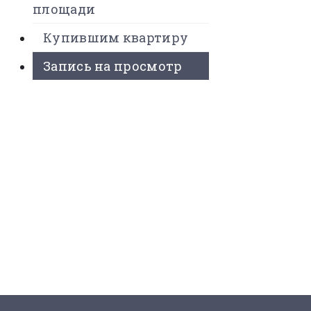
площади
Купившим квартиру
Запись на просмотр
 Проекте
вартиры
ложения
 купить?
онтакты
8 (495) 525-56-56
ЗАКАЗАТЬ ЗВОНОК