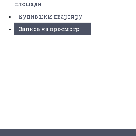
площади
Купившим квартиру
Запись на просмотр
 Проекте
вартиры
ложения
 купить?
онтакты
8 (495) 525-56-56
ЗАКАЗАТЬ ЗВОНОК