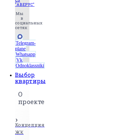
СЗ
"АВЕРУС"
Мы
в
социальных
сетях:
Telegram-
plane
Whatsapp
Vk
Odnoklassniki
Выбор
квартиры
О
проекте
Концепция
ЖК