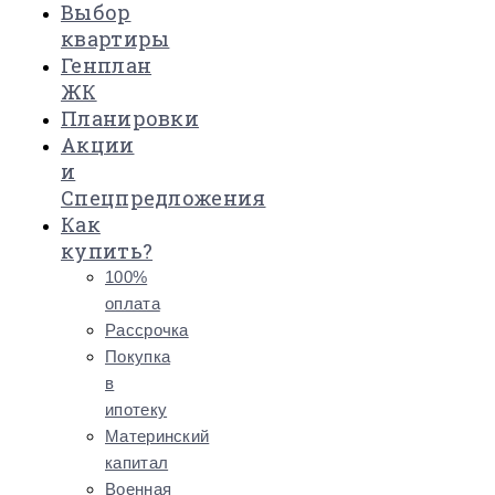
Выбор
квартиры
Генплан
ЖК
Планировки
Акции
и
Спецпредложения
Как
купить?
100%
оплата
Рассрочка
Покупка
в
ипотеку
Материнский
капитал
Военная