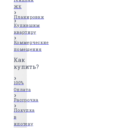
ЖК
Планировки
Купившим
квартиру
Коммерческие
помещения
Как
купить?
100%
Оплата
Рассрочка
Покупка
в
ипотеку