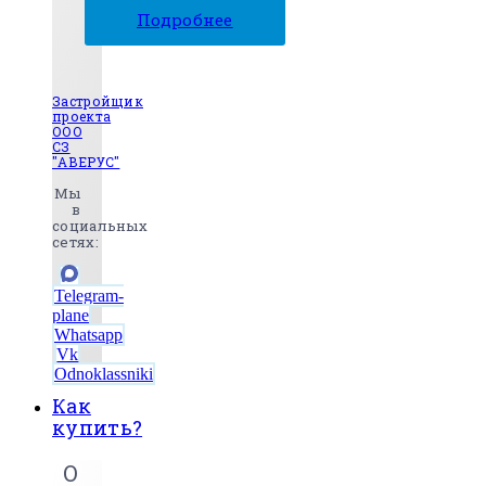
Подробнее
Застройщик
проекта
ООО
СЗ
"АВЕРУС"
Мы
в
социальных
сетях:
Telegram-
plane
Whatsapp
Vk
Odnoklassniki
Как
купить?
О