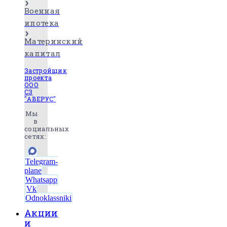
Военная
ипотека
Материнский
капитал
Застройщик
проекта
ООО
СЗ
"АВЕРУС"
Мы
в
социальных
сетях:
Telegram-
plane
Whatsapp
Vk
Odnoklassniki
Акции
и