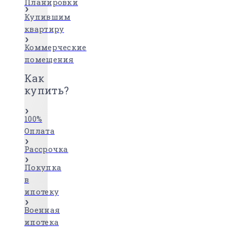
Планировки
Купившим
квартиру
Коммерческие
помещения
Как
купить?
100%
Оплата
Рассрочка
Покупка
в
ипотеку
Военная
ипотека