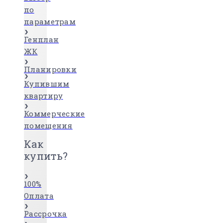
по
параметрам
Генплан
ЖК
Планировки
Купившим
квартиру
Коммерческие
помещения
Как
купить?
100%
Оплата
Рассрочка