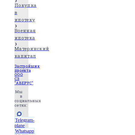
Покупка
в
ипотеку
Военная
ипотека
Материнский
капитал
Застройщик
проекта
ООО
СЗ
"АВЕРУС"
Мы
в
социальных
сетях:
Telegram-
plane
Whatsapp