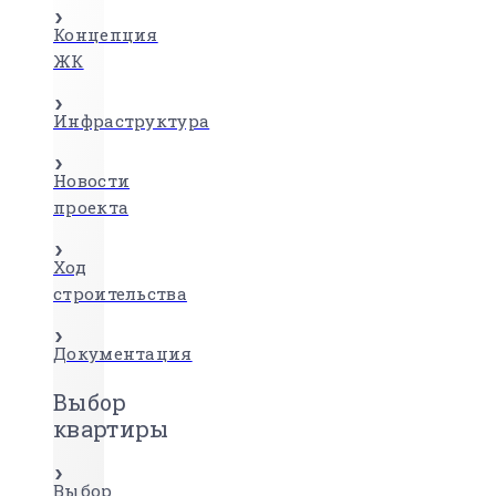
Концепция
ЖК
Инфраструктура
Новости
проекта
Ход
строительства
Документация
Выбор
квартиры
Выбор