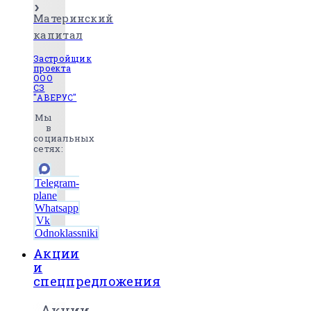
Материнский
капитал
Застройщик
проекта
ООО
СЗ
"АВЕРУС"
Мы
в
социальных
сетях:
Telegram-
plane
Whatsapp
Vk
Odnoklassniki
Акции
и
спецпредложения
Акции