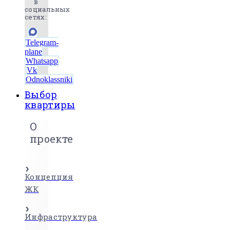
в
социальных
сетях:
Telegram-
plane
Whatsapp
Vk
Odnoklassniki
Выбор
квартиры
О
проекте
Концепция
ЖК
Инфраструктура