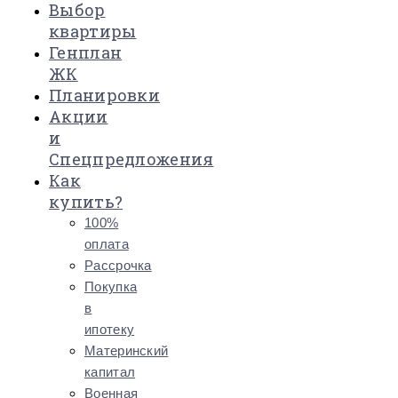
Выбор
квартиры
Генплан
ЖК
Планировки
Акции
и
Спецпредложения
Как
купить?
100%
оплата
Рассрочка
Покупка
в
ипотеку
Материнский
капитал
Военная