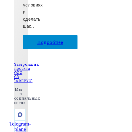
условиях
и
сделать
шаг...
Подробнее
Застройщик
проекта
ООО
СЗ
"АВЕРУС"
Мы
в
социальных
сетях:
Telegram-
plane