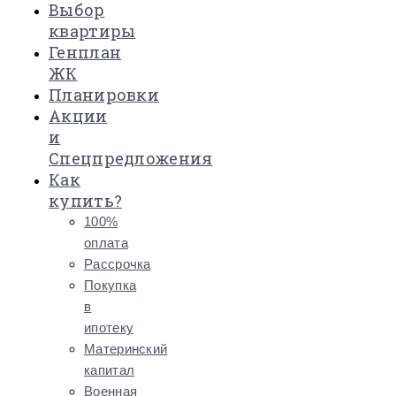
Выбор
квартиры
Генплан
ЖК
Планировки
Акции
и
Спецпредложения
Как
купить?
100%
оплата
Рассрочка
Покупка
в
ипотеку
Материнский
капитал
Военная