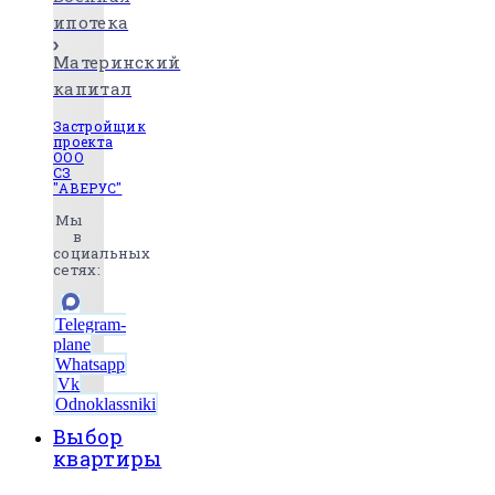
ипотека
Материнский
капитал
Застройщик
проекта
ООО
СЗ
"АВЕРУС"
Мы
в
социальных
сетях:
Telegram-
plane
Whatsapp
Vk
Odnoklassniki
Выбор
квартиры