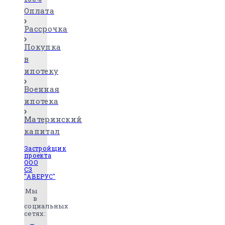
Оплата
Рассрочка
Покупка
в
ипотеку
Военная
ипотека
Материнский
капитал
Застройщик
проекта
ООО
СЗ
"АВЕРУС"
Мы
в
социальных
сетях: