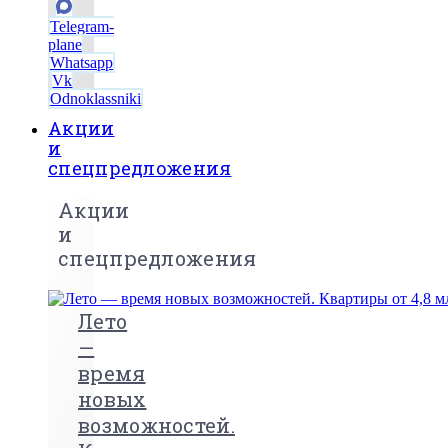
Telegram-
plane
Whatsapp
Vk
Odnoklassniki
Акции
и
спецпредложения
Акции
и
спецпредложения
Лето
—
время
новых
возможностей.