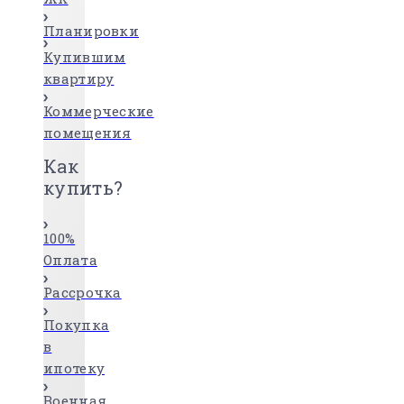
Планировки
Купившим
квартиру
Коммерческие
помещения
Как
купить?
100%
Оплата
Рассрочка
Покупка
в
ипотеку
Военная