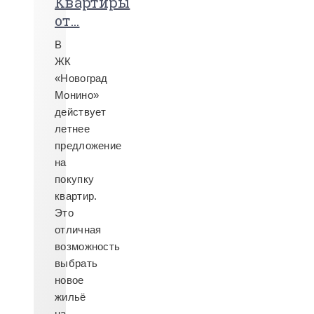
Квартиры
от...
В
ЖК
«Новоград
Монино»
действует
летнее
предложение
на
покупку
квартир.
Это
отличная
возможность
выбрать
новое
жильё
на