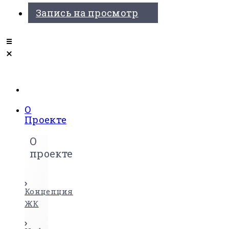
Запись на просмотр
О
Проекте
О
проекте
Концепция
ЖК