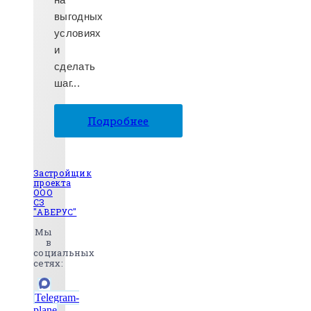
выгодных
условиях
и
сделать
шаг...
Подробнее
Застройщик
проекта
ООО
СЗ
"АВЕРУС"
Мы
в
социальных
сетях:
Telegram-
plane