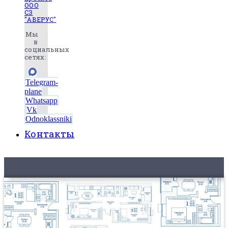
ООО
СЗ
"АВЕРУС"
Мы
в
социальных
сетях:
Telegram-
plane
Whatsapp
Vk
Odnoklassniki
Контакты
8 (495) 525-56-56
ЗАКАЗАТЬ ЗВОНОК