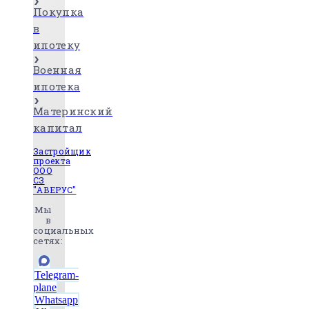
Покупка
в
ипотеку
Военная
ипотека
Материнский
капитал
Застройщик
проекта
ООО
СЗ
"АВЕРУС"
Мы
в
социальных
сетях:
Telegram-
plane
Whatsapp