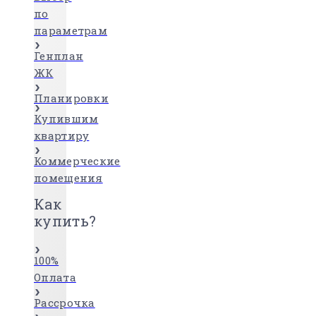
по
параметрам
Генплан
ЖК
Планировки
Купившим
квартиру
Коммерческие
помещения
Как
купить?
100%
Оплата
Рассрочка