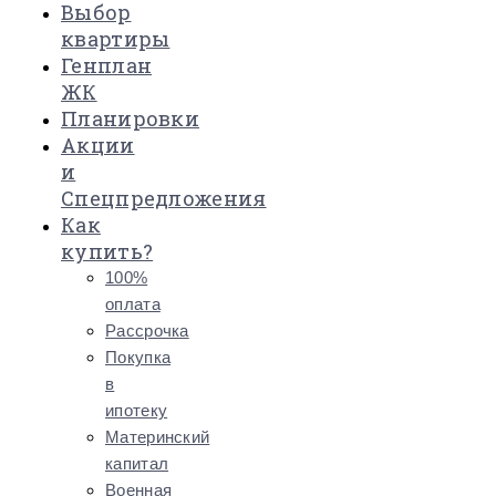
Выбор
квартиры
Генплан
ЖК
Планировки
Акции
и
Спецпредложения
Как
купить?
100%
оплата
Рассрочка
Покупка
в
ипотеку
Материнский
капитал
Военная