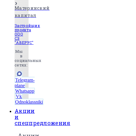
Материнский
капитал
Застройщик
проекта
ООО
СЗ
"АВЕРУС"
Мы
в
социальных
сетях:
Telegram-
plane
Whatsapp
Vk
Odnoklassniki
Акции
и
спецпредложения
Акции