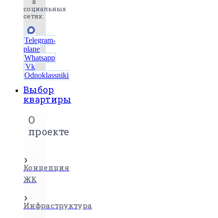
в
социальных
сетях:
Telegram-
plane
Whatsapp
Vk
Odnoklassniki
Выбор
квартиры
О
проекте
Концепция
ЖК
Инфраструктура