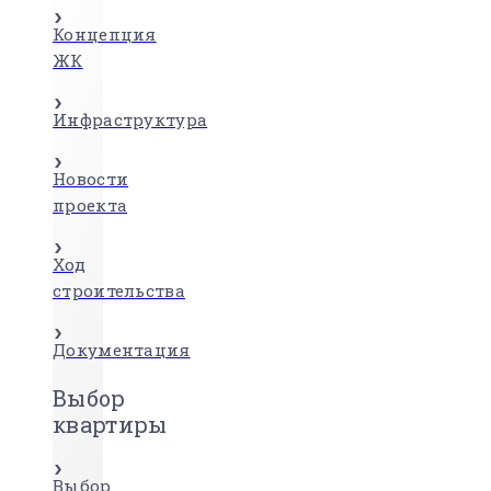
Концепция
ЖК
Инфраструктура
Новости
проекта
Ход
строительства
Документация
Выбор
квартиры
Выбор