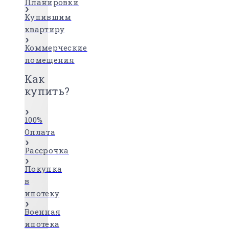
Планировки
Купившим
квартиру
Коммерческие
помещения
Как
купить?
100%
Оплата
Рассрочка
Покупка
в
ипотеку
Военная
ипотека