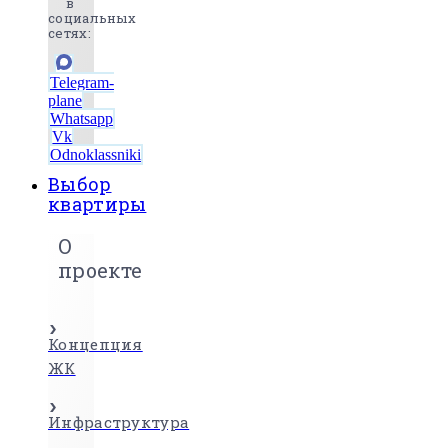
в
социальных
сетях:
Telegram-
plane
Whatsapp
Vk
Odnoklassniki
Выбор
квартиры
О
проекте
Концепция
ЖК
Инфраструктура