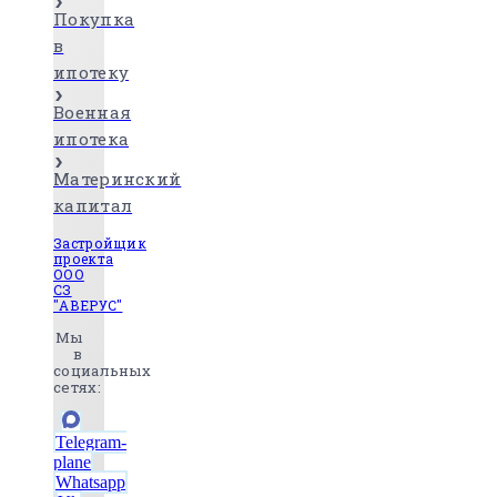
Покупка
в
ипотеку
Военная
ипотека
Материнский
капитал
Застройщик
проекта
ООО
СЗ
"АВЕРУС"
Мы
в
социальных
сетях:
Telegram-
plane
Whatsapp