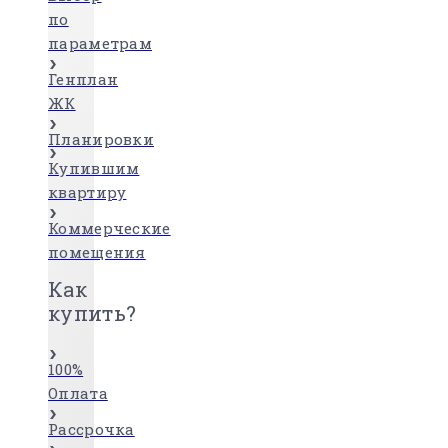
по
параметрам
Генплан
ЖК
Планировки
Купившим
квартиру
Коммерческие
помещения
Как
купить?
100%
Оплата
Рассрочка