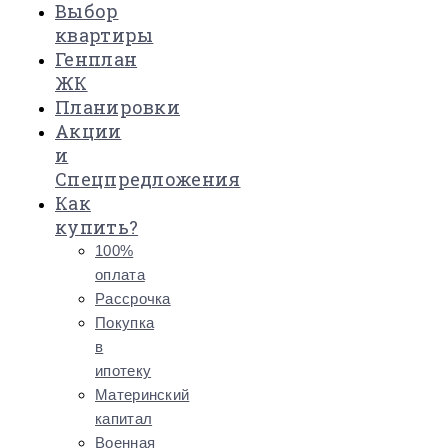
Выбор
квартиры
Генплан
ЖК
Планировки
Акции
и
Спецпредложения
Как
купить?
100%
оплата
Рассрочка
Покупка
в
ипотеку
Материнский
капитал
Военная