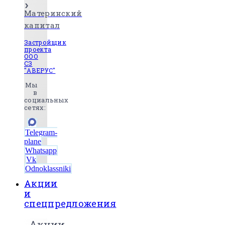
Материнский
капитал
Застройщик
проекта
ООО
СЗ
"АВЕРУС"
Мы
в
социальных
сетях:
Telegram-
plane
Whatsapp
Vk
Odnoklassniki
Акции
и
спецпредложения
Акции