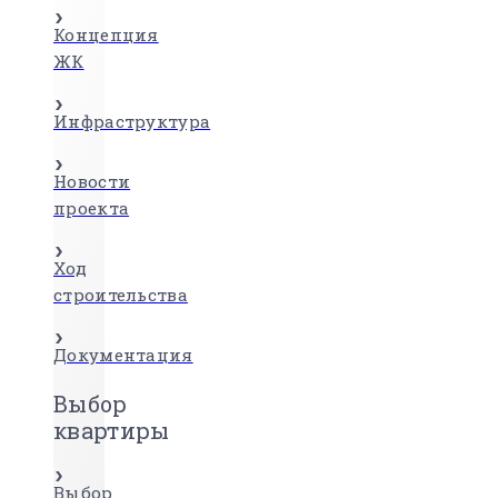
Концепция
ЖК
Инфраструктура
Новости
проекта
Ход
строительства
Документация
Выбор
квартиры
Выбор