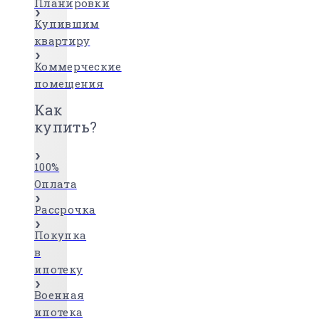
Планировки
Купившим
квартиру
Коммерческие
помещения
Как
купить?
100%
Оплата
Рассрочка
Покупка
в
ипотеку
Военная
ипотека