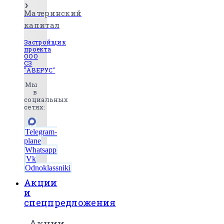
Материнский
капитал
Застройщик
проекта
ООО
СЗ
"АВЕРУС"
Мы
в
социальных
сетях:
Telegram-
plane
Whatsapp
Vk
Odnoklassniki
Акции
и
спецпредложения
Акции