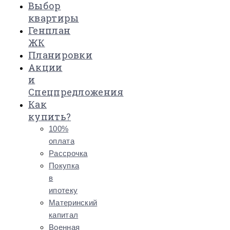
Выбор
квартиры
Генплан
ЖК
Планировки
Акции
и
Спецпредложения
Как
купить?
100%
оплата
Рассрочка
Покупка
в
ипотеку
Материнский
капитал
Военная