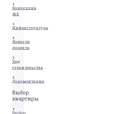
Концепция
ЖК
Инфраструктура
Новости
проекта
Ход
строительства
Документация
Выбор
квартиры
Выбор