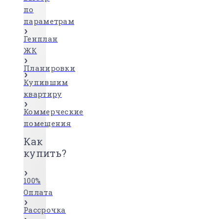
по
параметрам
Генплан
ЖК
Планировки
Купившим
квартиру
Коммерческие
помещения
Как
купить?
100%
Оплата
Рассрочка