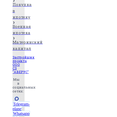
Покупка
в
ипотеку
Военная
ипотека
Материнский
капитал
Застройщик
проекта
ООО
СЗ
"АВЕРУС"
Мы
в
социальных
сетях:
Telegram-
plane
Whatsapp