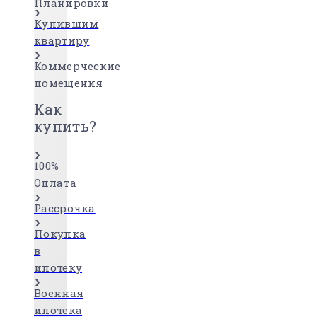
Планировки
Купившим
квартиру
Коммерческие
помещения
Как
купить?
100%
Оплата
Рассрочка
Покупка
в
ипотеку
Военная
ипотека