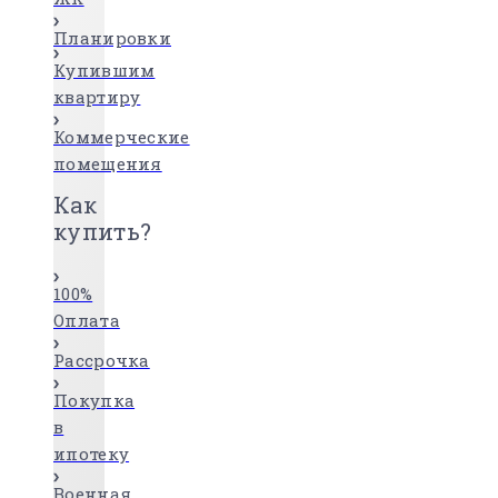
Планировки
Купившим
квартиру
Коммерческие
помещения
Как
купить?
100%
Оплата
Рассрочка
Покупка
в
ипотеку
Военная