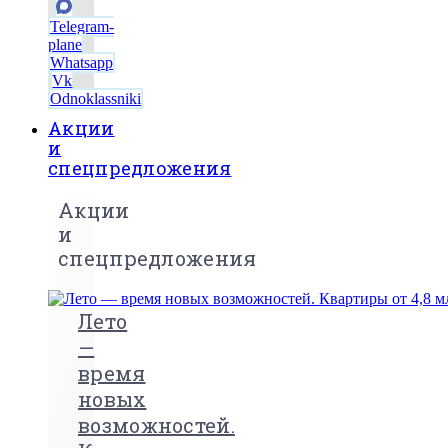
Telegram-
plane
Whatsapp
Vk
Odnoklassniki
Акции
и
спецпредложения
Акции
и
спецпредложения
Лето
—
время
новых
возможностей.