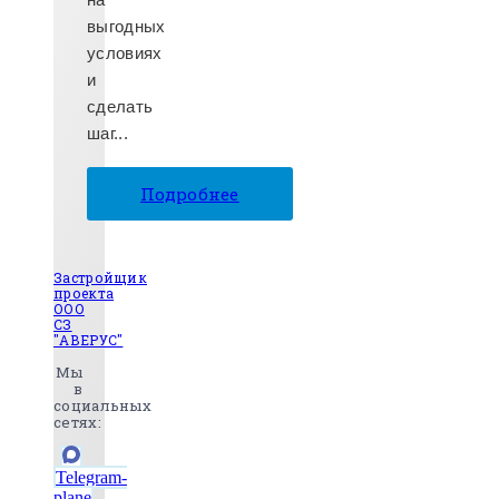
выгодных
условиях
и
сделать
шаг...
Подробнее
Застройщик
проекта
ООО
СЗ
"АВЕРУС"
Мы
в
социальных
сетях:
Telegram-
plane