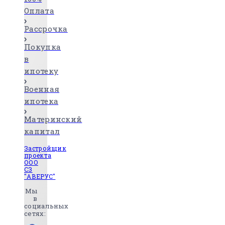
Оплата
Рассрочка
Покупка
в
ипотеку
Военная
ипотека
Материнский
капитал
Застройщик
проекта
ООО
СЗ
"АВЕРУС"
Мы
в
социальных
сетях: