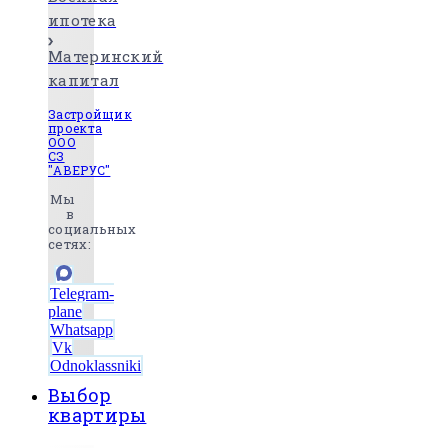
ипотека
Материнский
капитал
Застройщик
проекта
ООО
СЗ
"АВЕРУС"
Мы
в
социальных
сетях:
Telegram-
plane
Whatsapp
Vk
Odnoklassniki
Выбор
квартиры