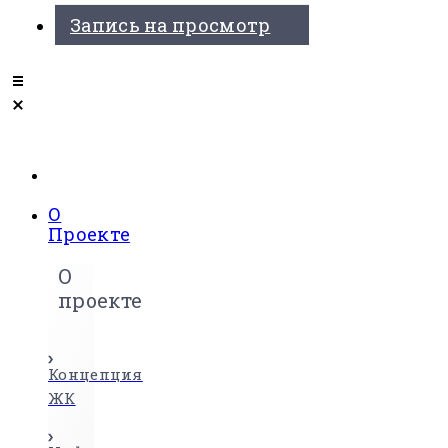
Запись на просмотр
О
Проекте
О
проекте
Концепция
ЖК