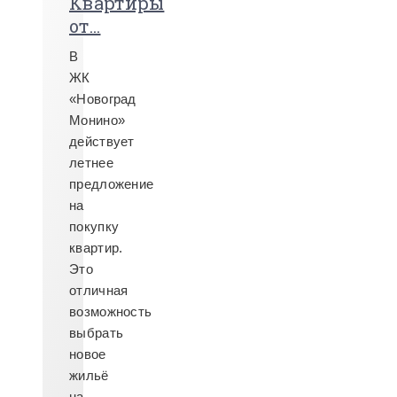
Квартиры
от...
В
ЖК
«Новоград
Монино»
действует
летнее
предложение
на
покупку
квартир.
Это
отличная
возможность
выбрать
новое
жильё
на