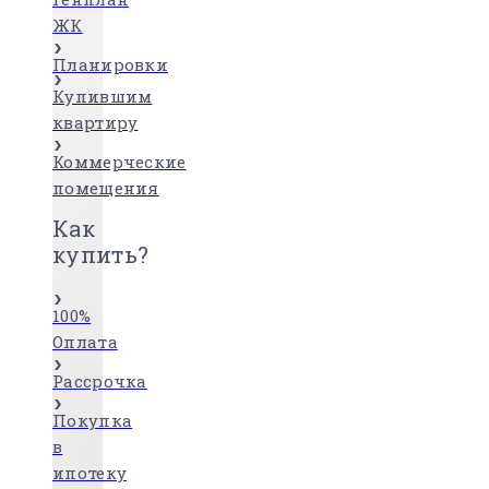
ЖК
Планировки
Купившим
квартиру
Коммерческие
помещения
Как
купить?
100%
Оплата
Рассрочка
Покупка
в
ипотеку