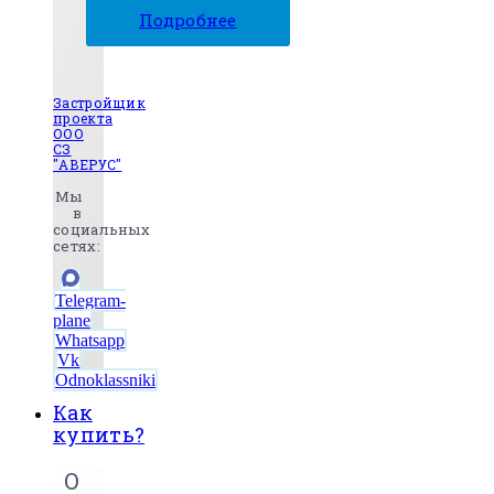
Подробнее
Застройщик
проекта
ООО
СЗ
"АВЕРУС"
Мы
в
социальных
сетях:
Telegram-
plane
Whatsapp
Vk
Odnoklassniki
Как
купить?
О