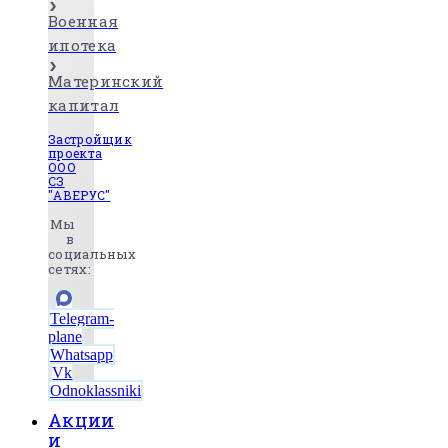
Военная
ипотека
Материнский
капитал
Застройщик
проекта
ООО
СЗ
"АВЕРУС"
Мы
в
социальных
сетях:
Telegram-
plane
Whatsapp
Vk
Odnoklassniki
Акции
и