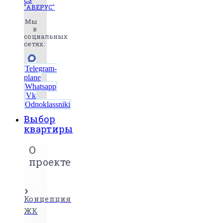
СЗ
"АВЕРУС"
Мы
в
социальных
сетях:
Telegram-
plane
Whatsapp
Vk
Odnoklassniki
Выбор
квартиры
О
проекте
Концепция
ЖК