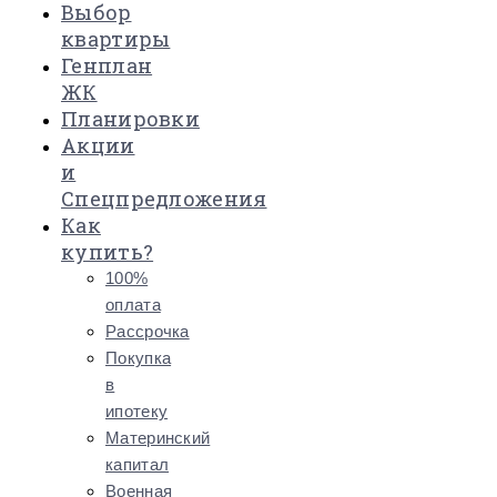
Выбор
квартиры
Генплан
ЖК
Планировки
Акции
и
Спецпредложения
Как
купить?
100%
оплата
Рассрочка
Покупка
в
ипотеку
Материнский
капитал
Военная