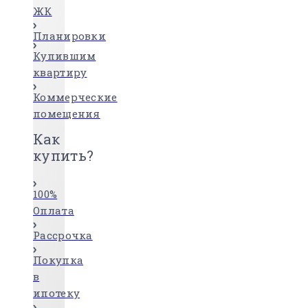
ЖК
Планировки
Купившим
квартиру
Коммерческие
помещения
Как
купить?
100%
Оплата
Рассрочка
Покупка
в
ипотеку