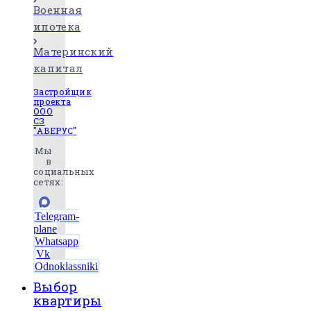
Военная
ипотека
Материнский
капитал
Застройщик
проекта
ООО
СЗ
"АВЕРУС"
Мы
в
социальных
сетях:
Telegram-
plane
Whatsapp
Vk
Odnoklassniki
Выбор
квартиры