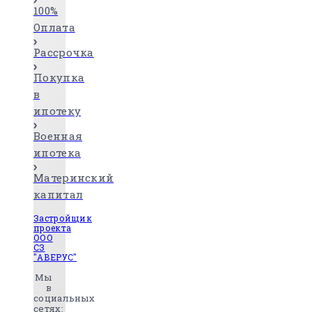
100%
Оплата
Рассрочка
Покупка
в
ипотеку
Военная
ипотека
Материнский
капитал
Застройщик
проекта
ООО
СЗ
"АВЕРУС"
Мы
в
социальных
сетях: