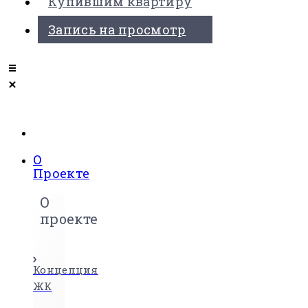
Купившим квартиру
Запись на просмотр
О
Проекте
О
проекте
Концепция
ЖК