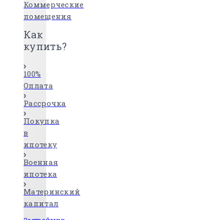
Коммерческие
помещения
Как
купить?
100%
Оплата
Рассрочка
Покупка
в
ипотеку
Военная
ипотека
Материнский
капитал