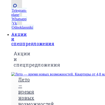
Telegram-
plane
Whatsapp
Vk
Odnoklassniki
Акции
и
спецпредложения
Акции
и
спецпредложения
Лето
—
время
новых
возможностей.