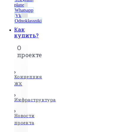
plane
Whatsapp
Vk
Odnoklassniki
Как
купить?
О
проекте
Концепция
ЖК
Инфраструктура
Новости
проекта