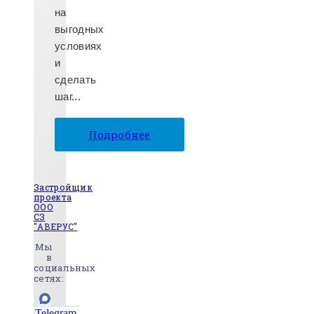
на
выгодных
условиях
и
сделать
шаг...
Подробнее
Застройщик
проекта
ООО
СЗ
"АВЕРУС"
Мы
в
социальных
сетях:
Telegram-