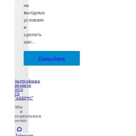
на
выгодных
условиях
и
сделать
шаг...
Подробнее
Застройщик
проекта
ООО
СЗ
"АВЕРУС"
Мы
в
социальных
сетях:
Telegram-