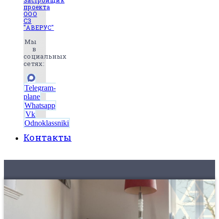
Застройщик
проекта
ООО
СЗ
"АВЕРУС"
Мы
в
социальных
сетях:
Telegram-
plane
Whatsapp
Vk
Odnoklassniki
Контакты
8 (495) 525-56-56
ЗАКАЗАТЬ ЗВОНОК