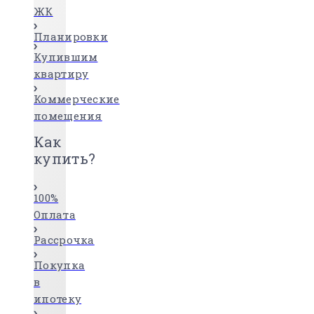
ЖК
Планировки
Купившим
квартиру
Коммерческие
помещения
Как
купить?
100%
Оплата
Рассрочка
Покупка
в
ипотеку