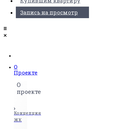
Купившим квартиру
Запись на просмотр
О
Проекте
О
проекте
Концепция
ЖК