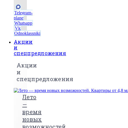
Telegram-
plane
Whatsapp
Vk
Odnoklassniki
Акции
и
спецпредложения
Акции
и
спецпредложения
Лето
—
время
новых
возможностей.