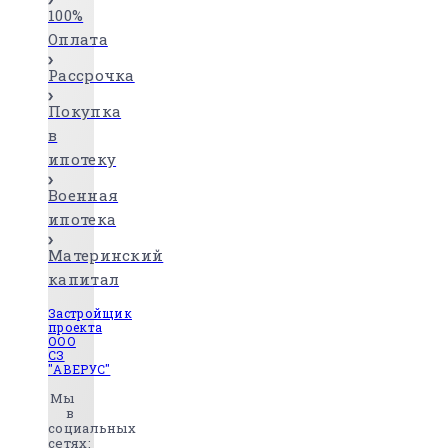
100%
Оплата
Рассрочка
Покупка
в
ипотеку
Военная
ипотека
Материнский
капитал
Застройщик
проекта
ООО
СЗ
"АВЕРУС"
Мы
в
социальных
сетях: