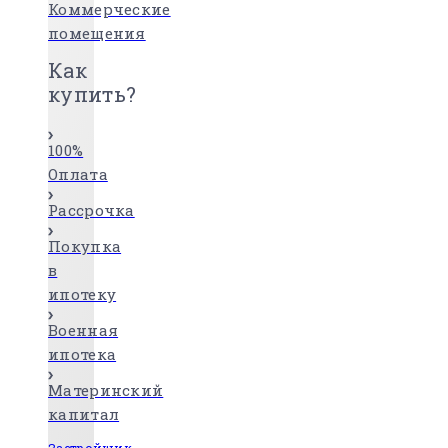
Коммерческие
помещения
Как
купить?
100%
Оплата
Рассрочка
Покупка
в
ипотеку
Военная
ипотека
Материнский
капитал