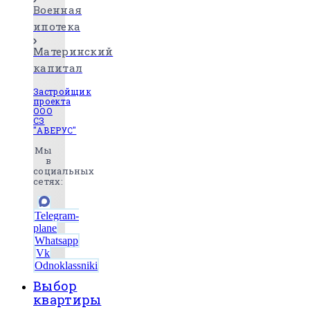
Военная
ипотека
Материнский
капитал
Застройщик
проекта
ООО
СЗ
"АВЕРУС"
Мы
в
социальных
сетях:
Telegram-
plane
Whatsapp
Vk
Odnoklassniki
Выбор
квартиры