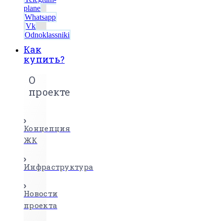
plane
Whatsapp
Vk
Odnoklassniki
Как
купить?
О
проекте
Концепция
ЖК
Инфраструктура
Новости
проекта