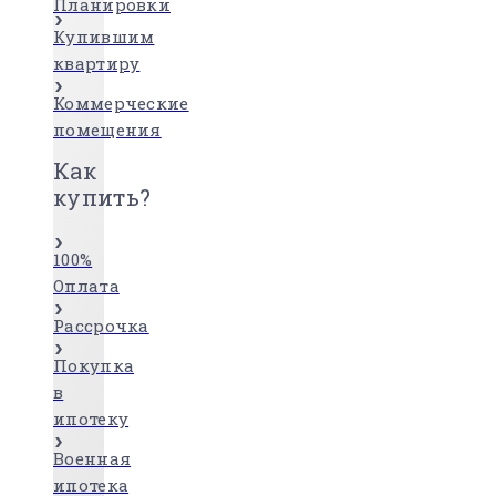
Планировки
Купившим
квартиру
Коммерческие
помещения
Как
купить?
100%
Оплата
Рассрочка
Покупка
в
ипотеку
Военная
ипотека