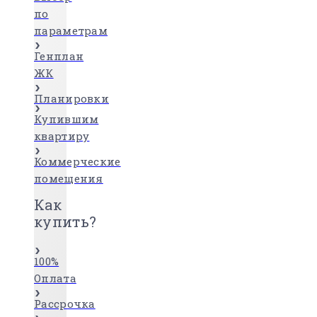
по
параметрам
Генплан
ЖК
Планировки
Купившим
квартиру
Коммерческие
помещения
Как
купить?
100%
Оплата
Рассрочка