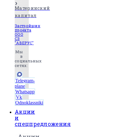
Материнский
капитал
Застройщик
проекта
ООО
СЗ
"АВЕРУС"
Мы
в
социальных
сетях:
Telegram-
plane
Whatsapp
Vk
Odnoklassniki
Акции
и
спецпредложения
Акции