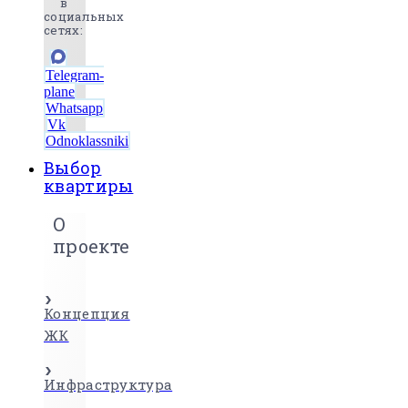
в
социальных
сетях:
Telegram-
plane
Whatsapp
Vk
Odnoklassniki
Выбор
квартиры
О
проекте
Концепция
ЖК
Инфраструктура