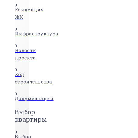
Концепция
ЖК
Инфраструктура
Новости
проекта
Ход
строительства
Документация
Выбор
квартиры
Выбор