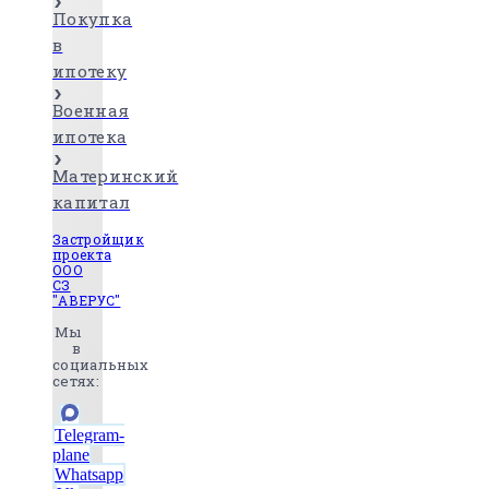
Покупка
в
ипотеку
Военная
ипотека
Материнский
капитал
Застройщик
проекта
ООО
СЗ
"АВЕРУС"
Мы
в
социальных
сетях:
Telegram-
plane
Whatsapp