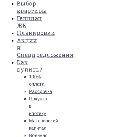
Выбор
квартиры
Генплан
ЖК
Планировки
Акции
и
Спецпредложения
Как
купить?
100%
оплата
Рассрочка
Покупка
в
ипотеку
Материнский
капитал
Военная