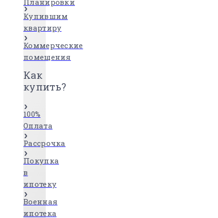
Планировки
Купившим
квартиру
Коммерческие
помещения
Как
купить?
100%
Оплата
Рассрочка
Покупка
в
ипотеку
Военная
ипотека