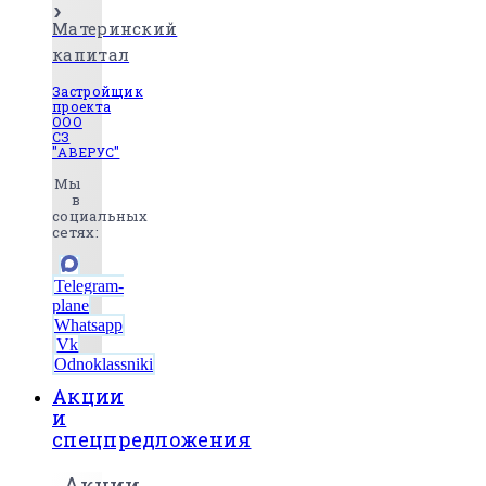
Материнский
капитал
Застройщик
проекта
ООО
СЗ
"АВЕРУС"
Мы
в
социальных
сетях:
Telegram-
plane
Whatsapp
Vk
Odnoklassniki
Акции
и
спецпредложения
Акции