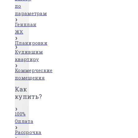
по
параметрам
Генплан
ЖК
Планировки
Купившим
квартиру
Коммерческие
помещения
Как
купить?
100%
Оплата
Рассрочка