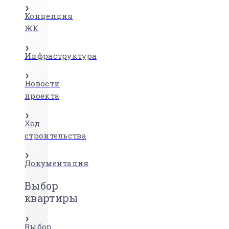
Концепция
ЖК
Инфраструктура
Новости
проекта
Ход
строительства
Документация
Выбор
квартиры
Выбор