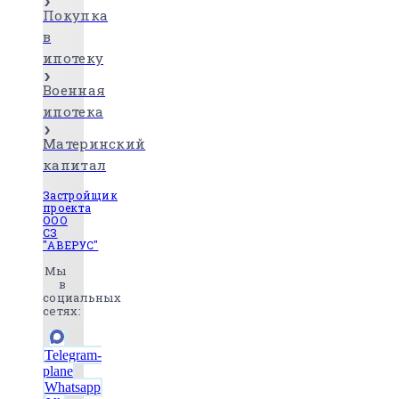
Покупка
в
ипотеку
Военная
ипотека
Материнский
капитал
Застройщик
проекта
ООО
СЗ
"АВЕРУС"
Мы
в
социальных
сетях:
Telegram-
plane
Whatsapp