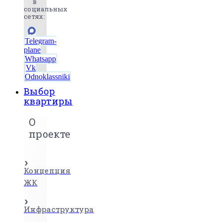
в
социальных
сетях:
Telegram-
plane
Whatsapp
Vk
Odnoklassniki
Выбор
квартиры
О
проекте
Концепция
ЖК
Инфраструктура