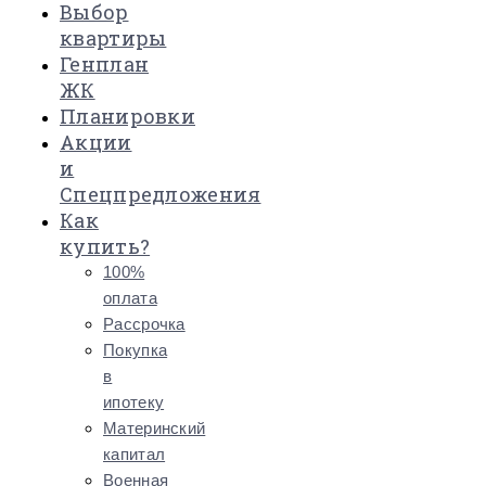
Выбор
квартиры
Генплан
ЖК
Планировки
Акции
и
Спецпредложения
Как
купить?
100%
оплата
Рассрочка
Покупка
в
ипотеку
Материнский
капитал
Военная