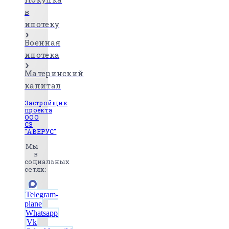
в
ипотеку
Военная
ипотека
Материнский
капитал
Застройщик
проекта
ООО
СЗ
"АВЕРУС"
Мы
в
социальных
сетях:
Telegram-
plane
Whatsapp
Vk