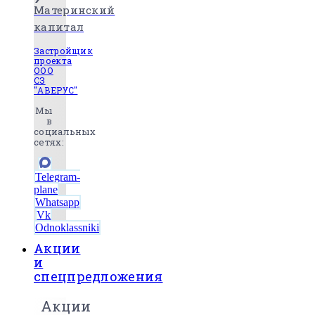
Материнский
капитал
Застройщик
проекта
ООО
СЗ
"АВЕРУС"
Мы
в
социальных
сетях:
Telegram-
plane
Whatsapp
Vk
Odnoklassniki
Акции
и
спецпредложения
Акции