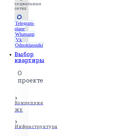
социальных
сетях:
Telegram-
plane
Whatsapp
Vk
Odnoklassniki
Выбор
квартиры
О
проекте
Концепция
ЖК
Инфраструктура