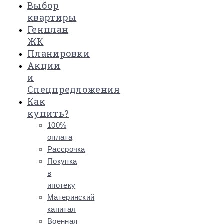
Выбор
квартиры
Генплан
ЖК
Планировки
Акции
и
Спецпредложения
Как
купить?
100%
оплата
Рассрочка
Покупка
в
ипотеку
Материнский
капитал
Военная