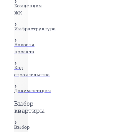
Концепция
ЖК
Инфраструктура
Новости
проекта
Ход
строительства
Документация
Выбор
квартиры
Выбор