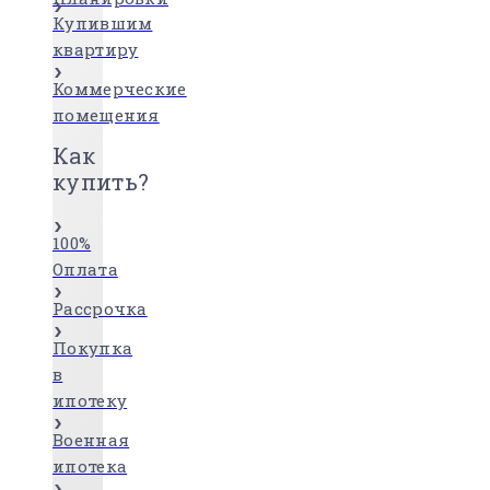
Купившим
квартиру
Коммерческие
помещения
Как
купить?
100%
Оплата
Рассрочка
Покупка
в
ипотеку
Военная
ипотека