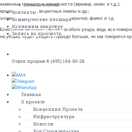
каменные глянцевые поверхности (мрамор, оникс и т.д.);
Военная ипотека
яркое освещение, акцентные лампы и др.;
Контакты
элементы лоска, белоснежные покрытия, фаянс и т.д.
Коммерческие площади
Купившим квартиру
Блестящий интерьер требует особого ухода, ведь все повер
Запись на просмотр
на уборку будет уходить гораздо больше, но как говорится кр
×
В преддверие Нового года
блестящий интерьер несет в себе еще один прекрасный смыс
Отдел продаж:
8 (495) 104-80-28
котором искрится снег, скрипя под ногами.
Атрибутами блестящего интерьера служат: мишура, игрушки, 
домашнюю атмосферу.
Акции и
Главная
спецпредложения
О проекте
Концепция Проекта
Лето — время новых
Инфраструктура
возможностей. Квартиры от 4,8
Новости
млн.р
Ход Строительства