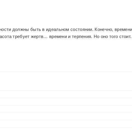
хности должны быть в идеальном состоянии. Конечно, времен
асота требует жертв… времени и терпения. Но оно того стоит.
л. Это ощущение праздника, снежной зимы, мороза, при
дождик, гирлянды, где весь новогодний декор создает уютну