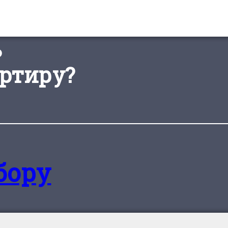
ь
ртиру?
бору