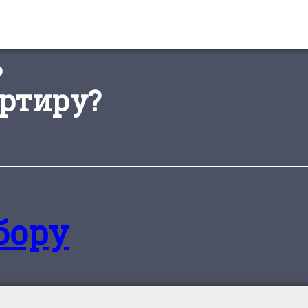
ь
ртиру?
бору