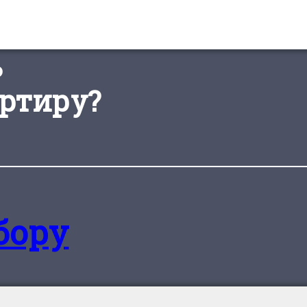
ь
ртиру?
бору