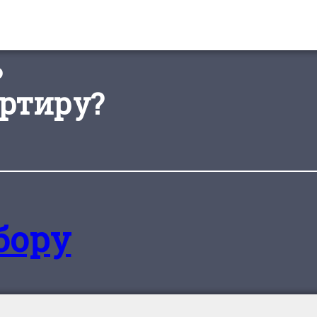
ь
ртиру?
бору